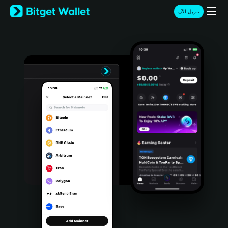
English
تنزيل الآن
日本語
Tiếng Việt
Русский
Español (Latinoamérica)
Türkçe
Italiano
Français
Deutsch
简体中文
繁體中文
Português (Portugal)
Bahasa Indonesia
ภาษาไทย
हिन्दी
বাংলা
Español
Português (Brasil)
Español (Argentina)