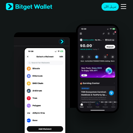
English
تنزيل الآن
日本語
Tiếng Việt
Русский
Español (Latinoamérica)
Türkçe
Italiano
Français
Deutsch
简体中文
繁體中文
Português (Portugal)
Bahasa Indonesia
ภาษาไทย
हिन्दी
বাংলা
Español
Português (Brasil)
Español (Argentina)