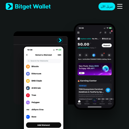
English
تنزيل الآن
日本語
Tiếng Việt
Русский
Español (Latinoamérica)
Türkçe
Italiano
Français
Deutsch
简体中文
繁體中文
Português (Portugal)
Bahasa Indonesia
ภาษาไทย
हिन्दी
বাংলা
Español
Português (Brasil)
Español (Argentina)