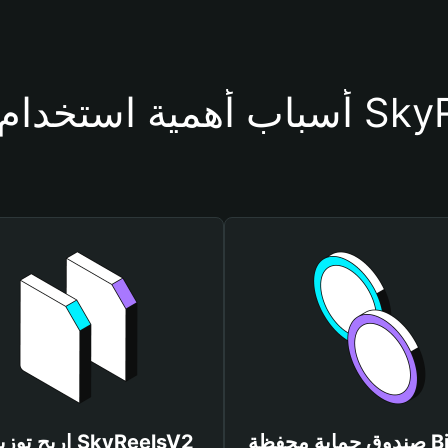
فظة SkyReelsV2
صندوق حماية محفظة Bitget
اربح توزيعات sV2