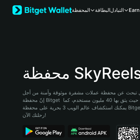
English
Earn
التبادل
البطاقة
المحفظة
日本語
Tiếng Việt
Русский
Español (Latinoamérica)
Türkçe
Italiano
Français
Deutsch
ة SkyReelsV2
简体中文
繁體中文
Português (Portugal)
تبحث عن محفظة عملات مشفرة موثوقة وآمنة من أجل SkyReelsV2؟ 
Bahasa Indonesia
إنّ محفظة Bitget خيارك الأفضل. حيث يثق بها 40 مليون مستخدم، كما 
ภาษาไทย
يمكنك استكشاف عالم الويب 3 بحرية على محفظة Bitget Wallet. ابدأ 
हिन्दी
رحلتك الآن!
বাংলা
Español
Português (Brasil)
Español (Argentina)