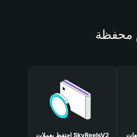
SkyReel
احتفظ بعملات SkyReelsV2