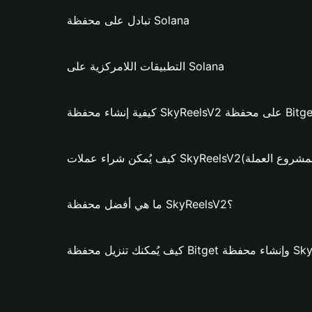
تبادل على محفظة Solana
التطبيقات اللامركزية على Solana
 SkyReelsV2؟ (فقط لمشروع العملة)
ما هي أفضل محفظة SkyReelsV2؟