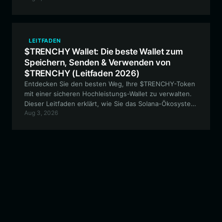
100btc-Experiment teilnehmen.
LEITFADEN
$TRENCHY Wallet: Die beste Wallet zum
Speichern, Senden & Verwenden von
$TRENCHY (Leitfaden 2026)
Entdecken Sie den besten Weg, Ihre $TRENCHY-Token
mit einer sicheren Hochleistungs-Wallet zu verwalten.
Dieser Leitfaden erklärt, wie Sie das Solana-Ökosystem
Aug 3, 2026
für den Handel mit Meme-Coins, die Teilnahme an der
Community und die langfristige Sicherheit Ihrer
Vermögenswerte mit Bitget Wallet nutzen können.