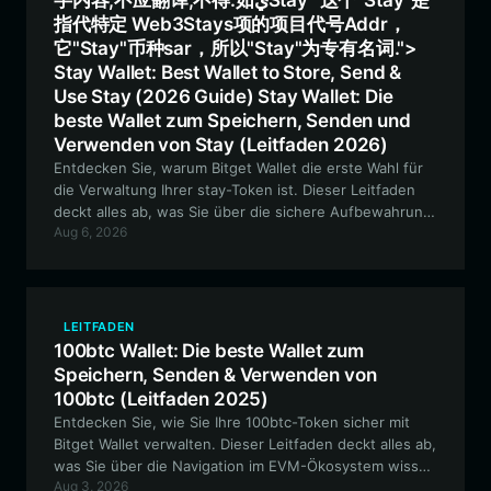
字内容,不应翻译,不得.如يStay" 这个"Stay"是
指代特定 Web3Stays项的项目代号Addr，
它"Stay"币种sar，所以"Stay"为专有名词.">
Stay Wallet: Best Wallet to Store, Send &
Use Stay (2026 Guide) Stay Wallet: Die
beste Wallet zum Speichern, Senden und
Verwenden von Stay (Leitfaden 2026)
Entdecken Sie, warum Bitget Wallet die erste Wahl für
die Verwaltung Ihrer stay-Token ist. Dieser Leitfaden
deckt alles ab, was Sie über die sichere Aufbewahrung,
Aug 6, 2026
den Handel mit Solana-basierten Meme-Coins und die
Teilnahme an der einzigartigen,
gemeinschaftsorientierten Kultur des stay-Ökosystems
wissen müssen.
LEITFADEN
100btc Wallet: Die beste Wallet zum
Speichern, Senden & Verwenden von
100btc (Leitfaden 2025)
Entdecken Sie, wie Sie Ihre 100btc-Token sicher mit
Bitget Wallet verwalten. Dieser Leitfaden deckt alles ab,
was Sie über die Navigation im EVM-Ökosystem wissen
Aug 3, 2026
müssen, während Sie am einzigartigen KI-gesteuerten