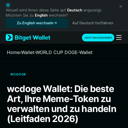
English
日本語
Aktuell wird Ihnen diese Seite auf
Deutsch
angezeigt.
Möchten Sie zu
English
wechseln?
Tiếng Việt
Zu English wechseln
Auf Deutsch fortfahren
Русский
Español (Latinoamérica)
Türkçe
Jetzt herunterladen
Italiano
Français
Home
›
Wallet
›
WORLD CUP DOGE-Wallet
Deutsch
简体中文
繁體中文
WCDOGE
Português (Portugal)
Bahasa Indonesia
wcdoge Wallet: Die beste
ภาษาไทย
Art, Ihre Meme-Token zu
हिन्दी
বাংলা
verwalten und zu handeln
Español
(Leitfaden 2026)
Português (Brasil)
Español (Argentina)