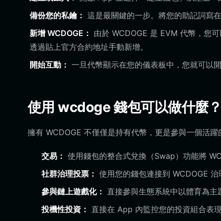
備份您的私鑰：
這是最關鍵的一步。將您的助記詞寫在
新增 WCDOGE：
由於 WCDOGE 是 EVM 代幣
透過貼上官方合約地址手動新增。
開始互動：
一旦代幣顯示在您的儀表板中，您就可以開始
使用 wcdoge 錢包可以做什麼
擁有 WCDOGE 不僅僅是持有代幣，更是參與一個
交易：
使用錢包的整合式兌換（Swap）功能將 W
社群治理投票：
使用您的錢包連接到 WCDOGE
參與鏈上遊戲化：
直接參與生態系統中以體育為主
投機性投資：
直接在 App 內監控您的投資組合