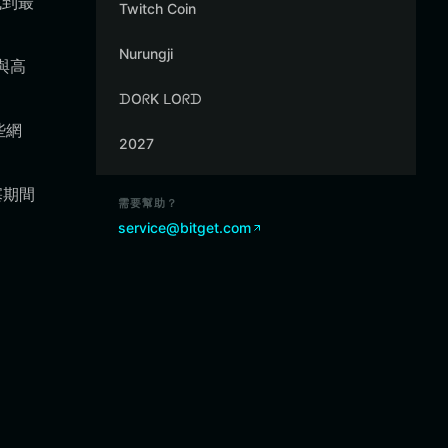
找到最
Twitch Coin
Nurungji
與高
ᗪOᖇK ᒪOᖇᗪ
些網
2027
塞期間
需要幫助？
service@bitget.com