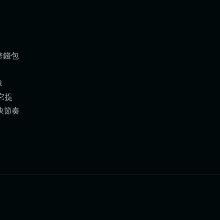
幣錢包
像
它提
快節奏