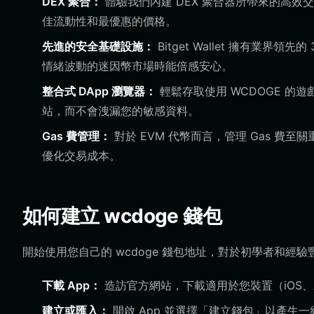
DEX 聚合：
體驗我們內建 DEX 聚合器所帶來的高效
佳流動性和最優惠的價格。
先進的安全基礎設施：
Bitget Wallet 擁有業
情緒波動的迷因幣市場時能倍感安心。
整合式 DApp 瀏覽器：
輕鬆存取使用 WCDOGE 
站，而不會洩漏您的敏感資料。
Gas 費管理：
對於 EVM 代幣而言，管理 Gas 費至關重
優化交易成本。
如何建立 wcdoge 錢包
開始使用您自己的 wcdoge 錢包地址，對於初學者和經
下載 App：
造訪官方網站，下載適用於您裝置（iOS、Andr
建立或匯入：
開啟 App 並選擇「建立錢包」以產生