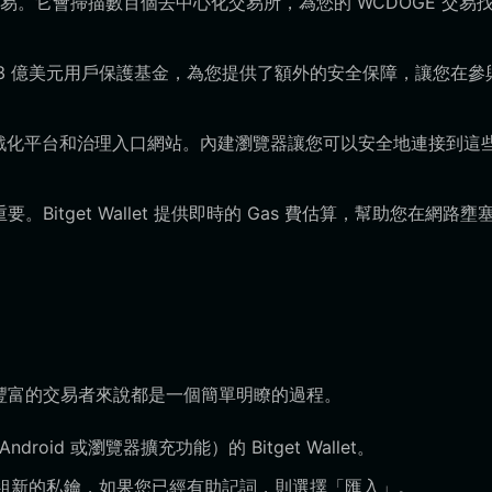
交易。它會掃描數百個去中心化交易所，為您的 WCDOGE 交易
界領先的 3 億美元用戶保護基金，為您提供了額外的安全保障，讓您在參
的遊戲化平台和治理入口網站。內建瀏覽器讓您可以安全地連接到這
要。Bitget Wallet 提供即時的 Gas 費估算，幫助您在網路壅
驗豐富的交易者來說都是一個簡單明瞭的過程。
oid 或瀏覽器擴充功能）的 Bitget Wallet。
一組新的私鑰，如果您已經有助記詞，則選擇「匯入」。