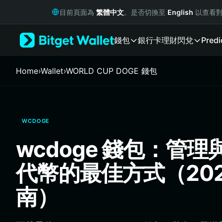
English
目前頁面為
繁體中文
。是否切換至
English
以查看對
日本語
Tiếng Việt
錢包
銀行卡
理財
閃兌
Predi
Русский
Español (Latinoamérica)
Türkçe
Home
›
Wallet
›
WORLD CUP DOGE 錢包
Italiano
Français
Deutsch
简体中文
WCDOGE
繁體中文
Português (Portugal)
wcdoge 錢包：管
Bahasa Indonesia
ภาษาไทย
代幣的最佳方式（202
हिन्दी
বাংলা
南）
Español
Português (Brasil)
Español (Argentina)