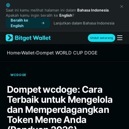
English
日本語
Saat ini kamu melihat halaman ini dalam
Bahasa Indonesia
.
Apakah kamu ingin beralih ke
English
?
Tiếng Việt
Beralih ke
Lanjutkan dalam Bahasa Indonesia
Русский
English
Español (Latinoamérica)
Türkçe
Unduh sekarang
Italiano
Français
Home
›
Wallet
›
Dompet WORLD CUP DOGE
Deutsch
简体中文
繁體中文
WCDOGE
Português (Portugal)
Bahasa Indonesia
Dompet wcdoge: Cara
ภาษาไทย
Terbaik untuk Mengelola
हिन्दी
বাংলা
dan Memperdagangkan
Español
Token Meme Anda
Português (Brasil)
Español (Argentina)