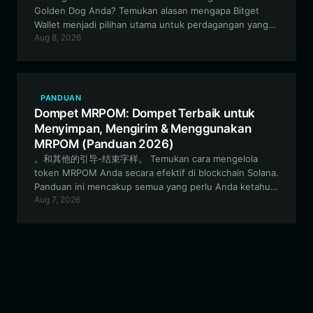
Golden Dog Anda? Temukan alasan mengapa Bitget
Wallet menjadi pilihan utama untuk perdagangan yang
Aug 8, 2026
aman, efisien, dan keterlibatan berbasis komunitas
dalam ekosistem EVM.
PANDUAN
Dompet MRPOM: Dompet Terbaik untuk
Menyimpan, Mengirim & Menggunakan
MRPOM (Panduan 2026)
。和其他的引导-结束字样。 Temukan cara mengelola
token MRPOM Anda secara efektif di blockchain Solana.
Panduan ini mencakup semua yang perlu Anda ketahui
Aug 7, 2026
tentang cara menyiapkan dompet MRPOM yang aman,
mengelola aset Anda, dan berpartisipasi dalam
ekosistem Solana dengan Bitget Wallet.