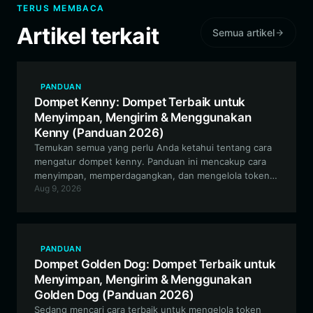
TERUS MEMBACA
Artikel terkait
Semua artikel
PANDUAN
Dompet Kenny: Dompet Terbaik untuk
Menyimpan, Mengirim & Menggunakan
Kenny (Panduan 2026)
Temukan semua yang perlu Anda ketahui tentang cara
mengatur dompet kenny. Panduan ini mencakup cara
menyimpan, memperdagangkan, dan mengelola token
Aug 9, 2026
kenny Anda dengan aman di jaringan EVM
menggunakan Bitget Wallet, pilihan optimal bagi para
penggemar koin meme.
PANDUAN
Dompet Golden Dog: Dompet Terbaik untuk
Menyimpan, Mengirim & Menggunakan
Golden Dog (Panduan 2026)
Sedang mencari cara terbaik untuk mengelola token