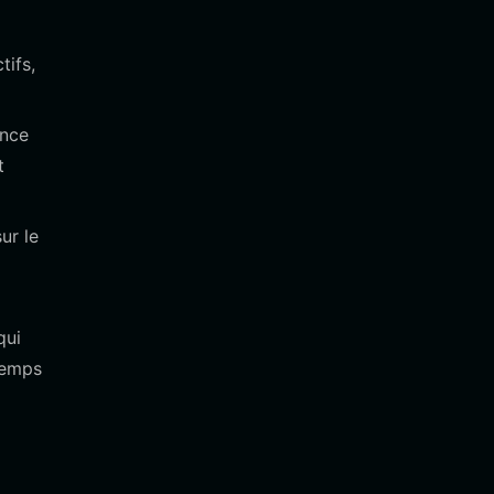
tifs,
ance
t
ur le
qui
temps