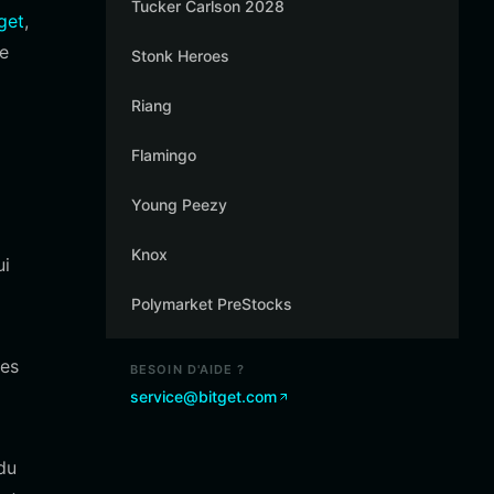
Tucker Carlson 2028
tget
,
de
Stonk Heroes
Riang
Flamingo
Young Peezy
Knox
ui
Polymarket PreStocks
nes
BESOIN D'AIDE ?
service@bitget.com
du