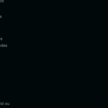
ant
e
es
odes
oid ou