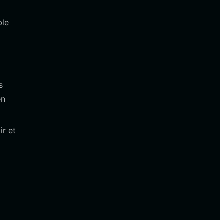
ble
s
en
ir et