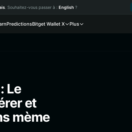
ais
. Souhaitez-vous passer à :
English
?
arn
Predictions
Bitget Wallet X
Plus
: Le
rer et
ons mème