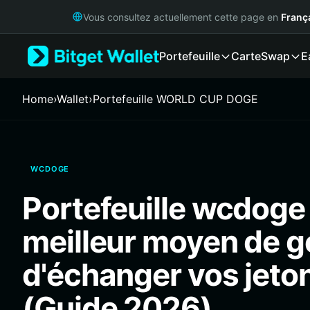
English
Vous consultez actuellement cette page en
Franç
日本語
Tiếng Việt
Portefeuille
Carte
Swap
E
Русский
Español (Latinoamérica)
Türkçe
Home
›
Wallet
›
Portefeuille WORLD CUP DOGE
Italiano
Français
Deutsch
简体中文
WCDOGE
繁體中文
Português (Portugal)
Portefeuille wcdoge 
Bahasa Indonesia
ภาษาไทย
meilleur moyen de gé
हिन्दी
বাংলা
d'échanger vos jet
Español
Português (Brasil)
(Guide 2026)
Español (Argentina)