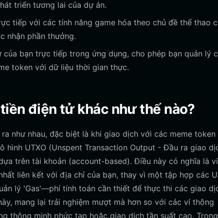
t triển tương lai của dự án.
ực tiếp với các tính năng game hóa theo chủ đề thể thao 
oặc nhận phần thưởng.
 của bạn trực tiếp trong ứng dụng, cho phép bạn quản lý 
e token với dữ liệu thời gian thực.
tiền điện tử khác như thế nào?
o ra như nhau, đặc biệt là khi giao dịch với các meme token 
mô hình UTXO (Unspent Transaction Output - Đầu ra giao dị
dựa trên tài khoản (account-based). Điều này có nghĩa là v
hất liên kết với địa chỉ của bạn, thay vì một tập hợp các 
 lý 'Gas'—phí tính toán cần thiết để thực thi các giao dị
này, mang lại trải nghiệm mượt mà hơn so với các ví thông
g thông minh phức tạp hoặc giao dịch tần suất cao. Trong