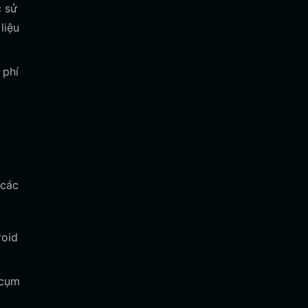
 sử
liệu
 phí
 các
roid
 cụm