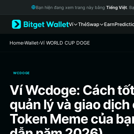
English
Bạn hiện đang xem trang này bằng
Tiếng Việt
. B
日本語
Tiếng Việt
Ví
Thẻ
Swap
Earn
Predicti
Русский
Español (Latinoamérica)
Türkçe
Home
›
Wallet
›
‌Ví WORLD CUP DOGE
Italiano
Français
Deutsch
简体中文
WCDOGE
繁體中文
Português (Portugal)
Ví Wcdoge: Cách tốt
Bahasa Indonesia
ภาษาไทย
quản lý và giao dịch
हिन्दी
বাংলা
Token Meme của bạ
Español
Português (Brasil)
dẫn năm 2026)
Español (Argentina)