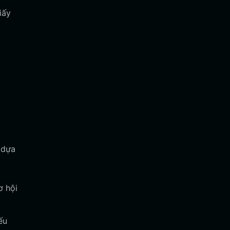
iấy
.
 dựa
ơ hội
ếu