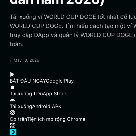
Tải xuống ví WORLD CUP DOGE tốt nhất để lưu 
WORLD CUP DOGE. Tìm hiểu cách tạo một v
truy cập DApp và quản lý WORLD CUP DOGE c
toàn.
May 18, 2026
BẮT ĐẦU NGAY
Google Play
Tải xuống trên
App Store
Tải xuống
Android APK
Có trên
Tiện ích mở rộng Chrome