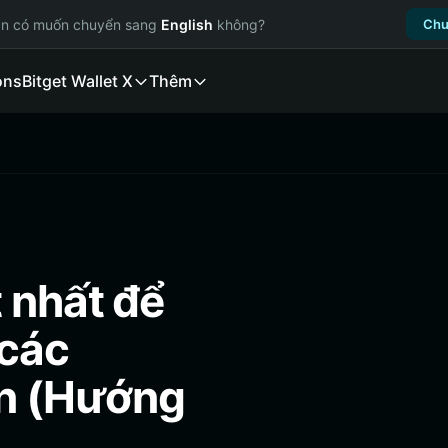
ạn có muốn chuyển sang
English
không?
Chu
ons
Bitget Wallet X
Thêm
 nhất để
 các
n (Hướng