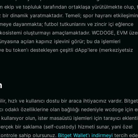
nim ekip ve topluluk tarafından ortaklaşa yürütülmekte olup,
 bir dinamik yaratmaktadır. Temeli; spor hayranı etkileşimin
irmeye dayanmakta; futbol tutkunlarını ve zincir içi eğlence
luk ekosistemi oluşturmayı amaçlamaktadır. WCDOGE, EVM üze
nyasına açılan kapınız işlevini görür; bu da işlemleri
ve bu token'ı destekleyen çeşitli dApp'lere (merkeziyetsiz
n
, hızlı ve kullanıcı dostu bir araca ihtiyacınız vardır. Bitget
 odaklı özelliklerine olan bağlılığı nedeniyle wcdoge için en
kullanıyor olun, ister masaüstü işlemleri için tarayıcı eklenti
Gerçek bir saklama (self-custody) hizmeti sunar, yani özel
kontrole sahip olursunuz.
Bitget Wallet'ı indirmeyi
tercih ede