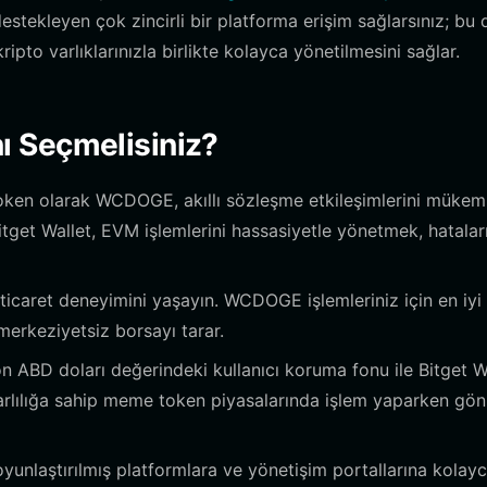
destekleyen çok zincirli bir platforma erişim sağlarsınız; bu 
pto varlıklarınızla birlikte kolayca yönetilmesini sağlar.
ı Seçmelisiniz?
oken olarak WCDOGE, akıllı sözleşme etkileşimlerini müke
itget Wallet, EVM işlemlerini hassasiyetle yönetmek, hatalar
 ticaret deneyimini yaşayın. WCDOGE işlemleriniz için en iyi
merkeziyetsiz borsayı tarar.
n ABD doları değerindeki kullanıcı koruma fonu ile Bitget Wa
arlılığa sahip meme token piyasalarında işlem yaparken gön
unlaştırılmış platformlara ve yönetişim portallarına kolay