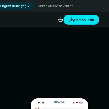
English diline geç
Türkçe dilinde devam et
Hemen indir