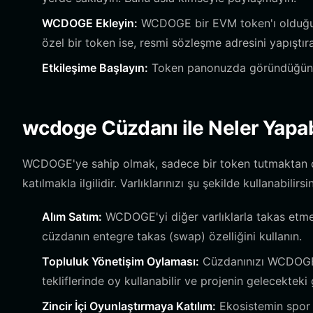
WCDOGE Ekleyin:
WCDOGE bir EVM token'ı olduğu i
özel bir token ise, resmi sözleşme adresini yapıştır
Etkileşime Başlayın:
Token panonuzda göründüğünd
wcdoge Cüzdanı ile Neler Yapabi
WCDOGE'ye sahip olmak, sadece bir token tutmaktan çok
katılmakla ilgilidir. Varlıklarınızı şu şekilde kullanabilirsin
Alım Satım:
WCDOGE'yi diğer varlıklarla takas etmek
cüzdanın entegre takas (swap) özelliğini kullanın.
Topluluk Yönetişim Oylaması:
Cüzdanınızı WCDOGE y
tekliflerinde oy kullanabilir ve projenin gelecekteki g
Zincir İçi Oyunlaştırmaya Katılım:
Ekosistemin spor t