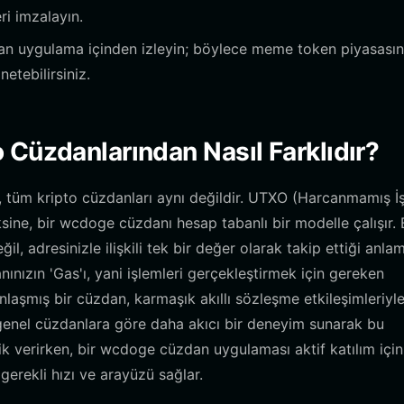
ri imzalayın.
n uygulama içinden izleyin; böylece meme token piyasasın
netebilirsiniz.
 Cüzdanlarından Nasıl Farklıdır?
, tüm kripto cüzdanları aynı değildir. UTXO (Harcanmamış İ
ksine, bir wcdoge cüzdanı hesap tabanlı bir modelle çalışır. 
, adresinizle ilişkili tek bir değer olarak takip ettiği anla
nızın 'Gas'ı, yani işlemleri gerçekleştirmek için gereken
laşmış bir cüzdan, karmaşık akıllı sözleşme etkileşimleriyl
genel cüzdanlara göre daha akıcı bir deneyim sunarak bu
ik verirken, bir wcdoge cüzdan uygulaması aktif katılım için
gerekli hızı ve arayüzü sağlar.