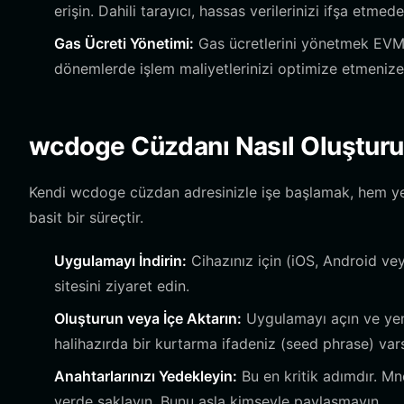
erişin. Dahili tarayıcı, hassas verilerinizi ifşa etme
Gas Ücreti Yönetimi:
Gas ücretlerini yönetmek EVM t
dönemlerde işlem maliyetlerinizi optimize etmenize
wcdoge Cüzdanı Nasıl Oluşturu
Kendi wcdoge cüzdan adresinizle işe başlamak, hem yen
basit bir süreçtir.
Uygulamayı İndirin:
Cihazınız için (iOS, Android vey
sitesini ziyaret edin.
Oluşturun veya İçe Aktarın:
Uygulamayı açın ve yeni
halihazırda bir kurtarma ifadeniz (seed phrase) varsa
Anahtarlarınızı Yedekleyin:
Bu en kritik adımdır. Mn
yerde saklayın. Bunu asla kimseyle paylaşmayın.