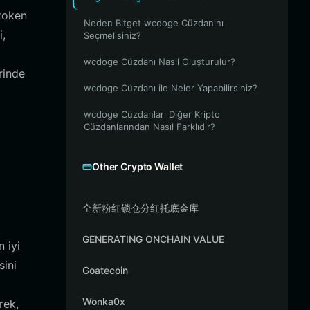
 token
Neden Bitget wcdoge Cüzdanını
i,
Seçmelisiniz?
wcdoge Cüzdanı Nasıl Oluşturulur?
rinde
wcdoge Cüzdanı ile Neler Yapabilirsiniz?
wcdoge Cüzdanları Diğer Kripto
Cüzdanlarından Nasıl Farklıdır?
Other Crypto Wallet
全新粉红锁仓分红托底金库
GENERATING ONCHAIN VALUE
 iyi
sini
Goatecoin
Wonka0x
rek,