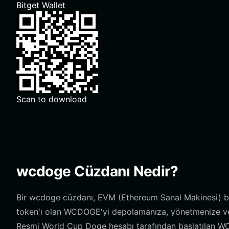
Bitget Wallet
Scan to download
wcdoge Cüzdanı Nedir?
Bir wcdoge cüzdanı, EVM (Ethereum Sanal Makinesi) blok
token'ı olan WCDOGE'yi depolamanıza, yönetmenize ve o
Resmi World Cup Doge hesabı tarafından başlatılan WC