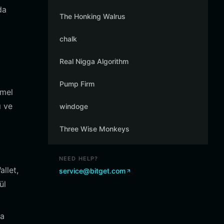
da
The Honking Walrus
chalk
Real Nigga Algorithm
Pump Firm
mmel
ı ve
windoge
Three Wise Monkeys
NEED HELP?
llet,
service@bitget.com
ül
ca