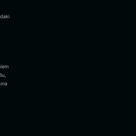
daki
şlem
Bu,
mına
e