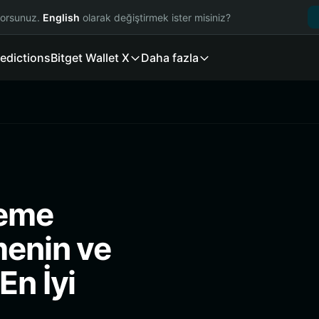
yorsunuz.
English
olarak değiştirmek ister misiniz?
edictions
Bitget Wallet X
Daha fazla
Meme
menin ve
En İyi