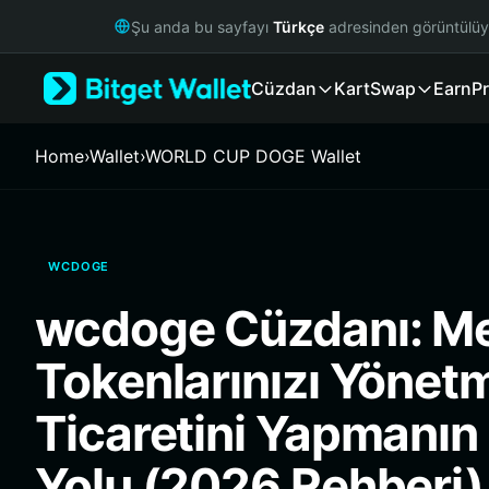
English
Şu anda bu sayfayı
Türkçe
adresinden görüntülü
日本語
Tiếng Việt
Cüzdan
Kart
Swap
Earn
Pr
Русский
Español (Latinoamérica)
Türkçe
Home
›
Wallet
›
WORLD CUP DOGE Wallet
Italiano
Français
Deutsch
简体中文
WCDOGE
繁體中文
Português (Portugal)
wcdoge Cüzdanı: 
Bahasa Indonesia
ภาษาไทย
Tokenlarınızı Yönet
हिन्दी
বাংলা
Ticaretini Yapmanın 
Español
Português (Brasil)
Yolu (2026 Rehberi)
Español (Argentina)