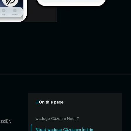
On this page
wcdoge Cüzdanı Nedir?
zdür.
Bitget wcdoge Cüzdanını İndirin