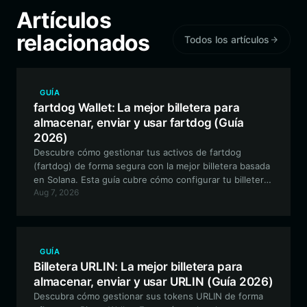
Artículos
relacionados
Todos los artículos
GUÍA
fartdog Wallet: La mejor billetera para
almacenar, enviar y usar fartdog (Guía
2026)
Descubre cómo gestionar tus activos de fartdog
(fartdog) de forma segura con la mejor billetera basada
en Solana. Esta guía cubre cómo configurar tu billetera
Aug 7, 2026
de fartdog, operar con tokens meme de manera
eficiente y proteger tus activos digitales con Bitget
Wallet.
GUÍA
Billetera URLIN: La mejor billetera para
almacenar, enviar y usar URLIN (Guía 2026)
Descubra cómo gestionar sus tokens URLIN de forma