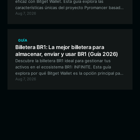
eficaz con Bitget Wallet. Esta guía explora las
características únicas del proyecto Pyromancer basado
Aug 7, 2026
en Solana y por qué Bitget Wallet es la opción ideal para
operar de forma segura y participar en la comunidad.
GUÍA
Billetera BR1: La mejor billetera para
almacenar, enviar y usar BR1 (Guía 2026)
Descubre la billetera BR1 ideal para gestionar tus
activos en el ecosistema BR1: INFINITE. Esta guía
explora por qué Bitget Wallet es la opción principal para
Aug 7, 2026
los entusiastas de GameFi en Solana que buscan
seguridad, velocidad e interacción fluida dentro del
juego.