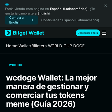
English
日本語
Estás viendo esta página en
Español (Latinoamérica)
. ¿Te
gustaría cambiarte a
English
?
Tiếng Việt
Cambia a
Continuar en Español (Latinoamérica)
Русский
English
Español (Latinoamérica)
Türkçe
Descargar ahora
Italiano
Français
Home
›
Wallet
›
Billetera WORLD CUP DOGE
Deutsch
简体中文
繁體中文
WCDOGE
Português (Portugal)
Bahasa Indonesia
wcdoge Wallet: La mejor
ภาษาไทย
manera de gestionar y
हिन्दी
বাংলা
comerciar tus tokens
Español
meme (Guía 2026)
Português (Brasil)
Español (Argentina)