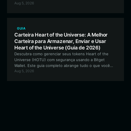
Aug 5, 2026
sobre como navegar no ecossistema Solana com uma
carteira de criptomoedas segura, fácil de usar e de alto
desempenho.
GUIA
Carteira Heart of the Universe: A Melhor
Carteira para Armazenar, Enviar e Usar
Heart of the Universe (Guia de 2026)
Descubra como gerenciar seus tokens Heart of the
Universe (HOTU) com segurança usando a Bitget
Wallet. Este guia completo abrange tudo o que você
Aug 5, 2026
precisa saber sobre a melhor carteira para interagir com
este ecossistema baseado em EVM e impulsionado
pela comunidade.