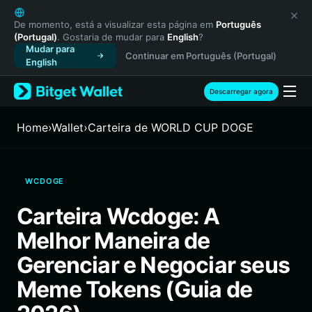
English
日本語
De momento, está a visualizar esta página em
Português
(Portugal)
. Gostaria de mudar para
English
?
Tiếng Việt
Mudar para
Continuar em Português (Portugal)
Русский
English
Español (Latinoamérica)
Türkçe
Descarregar agora
Italiano
Français
Home
›
Wallet
›
Carteira de WORLD CUP DOGE
Deutsch
简体中文
繁體中文
WCDOGE
Português (Portugal)
Bahasa Indonesia
Carteira Wcdoge: A
ภาษาไทย
Melhor Maneira de
हिन्दी
বাংলা
Gerenciar e Negociar seus
Español
Meme Tokens (Guia de
Português (Brasil)
Español (Argentina)