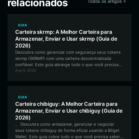
relacionados
Todos os artigos
GUIA
Carteira skrmp: A Melhor Carteira para
Armazenar, Enviar e Usar skrmp (Guia de
2026)
Descubra como gerenciar com segurança seus tokens
skrmp (SKRMP) com uma carteira descentralizada
confiável. Este guia abrange tudo o que você precisa
Aug 5, 2026
saber sobre configuração, armazenamento e utilização
de SKRMP dentro do ecossistema EVM.
GUIA
Carteira chibiguy: A Melhor Carteira para
Armazenar, Enviar e Usar chibiguy (Guia de
2026)
。 Descubra como armazenar, gerenciar e negociar
seus tokens chibiguy de forma eficaz usando a Bitget
Wallet. Este guia cobre tudo o que você precisa saber