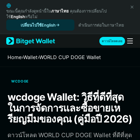
English
日本語
ขณะนี้คุณกำลังดูหน้านี้ใน
ภาษาไทย
คุณต้องการเปลี่ยนไป
ใช้
English
หรือไม่
Tiếng Việt
เปลี่ยนไปใช้English
ดำเนินการต่อในภาษาไทย
Русский
Español (Latinoamérica)
Türkçe
ดาวน์โหลดเลย
Italiano
Français
Home
›
Wallet
›
WORLD CUP DOGE Wallet
Deutsch
简体中文
繁體中文
WCDOGE
Português (Portugal)
Bahasa Indonesia
wcdoge Wallet: วิธีที่ดีที่สุด
ภาษาไทย
ในการจัดการและซื้อขายเห
हिन्दी
বাংলা
รียญมีมของคุณ (คู่มือปี 2026)
Español
Português (Brasil)
ดาวน์โหลด WORLD CUP DOGE Wallet ที่ดีที่สุด
Español (Argentina)