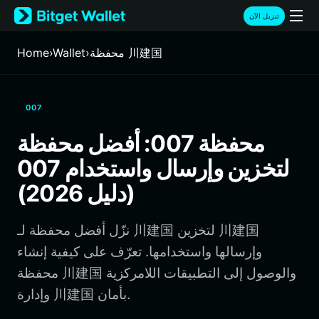
English
تنزيل الآن
日本語
Tiếng Việt
محفظة 川建国
›
Wallet
›
Home
Русский
Español (Latinoamérica)
Türkçe
007
Italiano
Français
محفظة 007: أفضل محفظة
Deutsch
لتخزين وإرسال واستخدام 007
简体中文
繁體中文
(دليل 2026)
Português (Portugal)
Bahasa Indonesia
نزّل أفضل محفظة لـ 川建国 لتخزين 川建国
ภาษาไทย
हिन्दी
وإرسالها واستخدامها. تعرّف على كيفية إنشاء
বাংলা
محفظة 川建国 والوصول إلى التطبيقات اللامركزية
Español
وإدارة 川建国 بأمان.
Português (Brasil)
Español (Argentina)