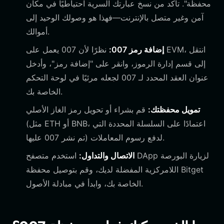
محفظة". تأكد من نسخ عبارتك السرية احتياطيًا في مكان
آمن وغير متصل بالإنترنت—فهذا هو وصولك الوحيد إلى
أموالك.
إضافة رمز 007:
نظرًا لأن 007 يعمل على EVM، انتقل
إلى قسم إدارة الرموز، وانقر على "إضافة رمز"، وأدخل
عنوان العقد المحدد لـ 007 لجعله مرئيًا في لوحة التحكم
الخاصة بك.
تمويل محفظتك:
قم بشراء أو تحويل رمز الغاز الأصلي
(مثل ETH أو BNB، اعتمادًا على السلسلة المحددة التي
تم نشر 007 عليها) لدفع رسوم المعاملات.
الاتصال والتداول:
استخدم متصفح DApp لزيارة البورصة
اللامركزية المفضلة لديك، وقم بتوصيل محفظة Bitget
الخاصة بك، وابدأ في مبادلة الأصول.