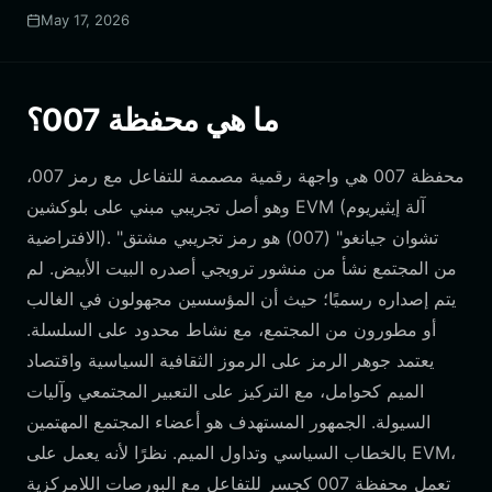
May 17, 2026
ما هي محفظة 007؟
محفظة 007 هي واجهة رقمية مصممة للتفاعل مع رمز 007،
وهو أصل تجريبي مبني على بلوكشين EVM (آلة إيثيريوم
الافتراضية). "تشوان جيانغو" (007) هو رمز تجريبي مشتق
من المجتمع نشأ من منشور ترويجي أصدره البيت الأبيض. لم
يتم إصداره رسميًا؛ حيث أن المؤسسين مجهولون في الغالب
أو مطورون من المجتمع، مع نشاط محدود على السلسلة.
يعتمد جوهر الرمز على الرموز الثقافية السياسية واقتصاد
الميم كحوامل، مع التركيز على التعبير المجتمعي وآليات
السيولة. الجمهور المستهدف هو أعضاء المجتمع المهتمين
بالخطاب السياسي وتداول الميم. نظرًا لأنه يعمل على EVM،
تعمل محفظة 007 كجسر للتفاعل مع البورصات اللامركزية