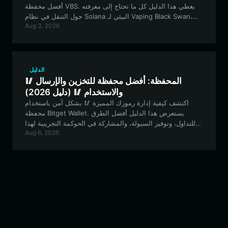
أفضل محفظة VBS. يغطي هذا الدليل كل ما تحتاج إلى معرفته
حول التنقل في نظام Solana البيئي لـ Vaping Black Swan،
Aug 3, 2026
بدءًا من التخزين الآمن وصولاً إلى تنفيذ التداولات السريعة.
الدليل
🥢 المحفظة: أفضل محفظة للتخزين والإرسال
والاستخدام 🥢 (دليل 2026)
اكتشف كيفية إدارة رموزك المميزة 🥢 بشكل آمن باستخدام
محفظة Bitget Wallet. يستعرض هذا الدليل أفضل الطرق
للتداول، وتوفير السيولة، والمشاركة في الحوكمة التجريبية لهذا
Aug 6, 2026
الأصل الميم الفريد الذي يقوده المجتمع.