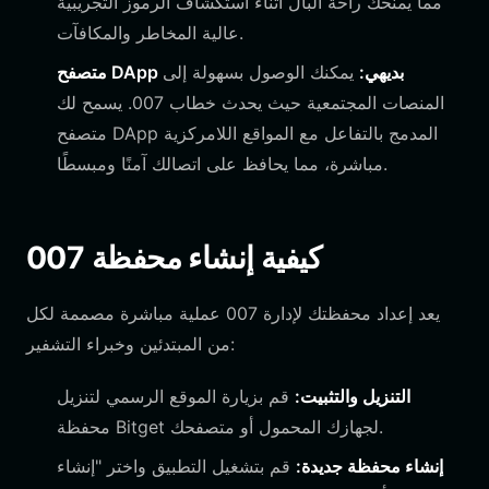
مما يمنحك راحة البال أثناء استكشاف الرموز التجريبية
عالية المخاطر والمكافآت.
متصفح DApp بديهي:
يمكنك الوصول بسهولة إلى
المنصات المجتمعية حيث يحدث خطاب 007. يسمح لك
متصفح DApp المدمج بالتفاعل مع المواقع اللامركزية
مباشرة، مما يحافظ على اتصالك آمنًا ومبسطًا.
كيفية إنشاء محفظة 007
يعد إعداد محفظتك لإدارة 007 عملية مباشرة مصممة لكل
من المبتدئين وخبراء التشفير:
التنزيل والتثبيت:
قم بزيارة الموقع الرسمي لتنزيل
محفظة Bitget لجهازك المحمول أو متصفحك.
إنشاء محفظة جديدة:
قم بتشغيل التطبيق واختر "إنشاء