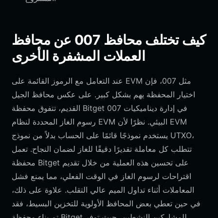
كيف تختلف محافظ 007 عن محافظ
العملات المشفرة الأخرى
عند التعامل مع الرموز القائمة على EVM مثل 007، فإن
اختيار المحفظة يهم بشكل كبير. على عكس محافظ الجيل
القديم، تتفوق محفظة Bitget 007 في إدارة ديناميكيات
رسوم الغاز المحددة لنظام EVM البيئي. نظرًا لأن EVM
يستخدم نموذجًا قائمًا على الحساب بدلاً من نموذج UTXO،
تتطلب كل معاملة تقديرًا دقيقًا للغاز لضمان النجاح. تعمل
محفظة Bitget على تحسين هذه العملية من خلال تقديم
اقتراحات لرسوم الغاز في الوقت الفعلي، مما يمنع فشل
المعاملات أثناء تداول الميم عالي التقلب. علاوة على ذلك،
في حين تعطي بعض المحافظ الأولوية للتخزين البسيط، فقد
تم بناء محفظة Bitget للمشاركين النشطين، حيث توفر