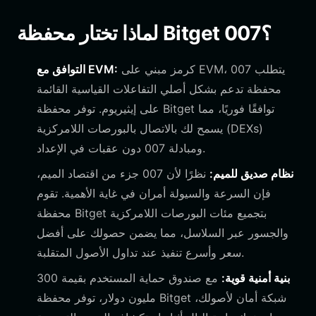
لماذا تختار محفظة Bitget 007؟
كرمز مبني على EVM، يتطلب 007
التوافق مع EVM:
محفظة تدعم بشكل أصلي التفاعلات القياسية القائمة
على إيثيريوم. توفر محفظة Bitget توافقًا فوريًا، مما
يسمح لك بالاتصال بالبورصات اللامركزية (DEXs)
ومبادلة 007 دون عقبات في الإعداد.
نظام صديق للميم:
نظرًا لأن 007 جزء من اقتصاد الميم،
فإن السرعة والسيولة أمران في غاية الأهمية. تقوم
محفظة Bitget بتجميع مئات البورصات اللامركزية
والجسور عبر السلاسل، مما يضمن حصولك على أفضل
سعر وأسرع تنفيذ عند تداول الأصول المتقلبة.
بنية أمنية قوية:
مع صندوق حماية المستخدم بقيمة 300
مليون دولار، توفر محفظة Bitget شبكة أمان لأصولك،