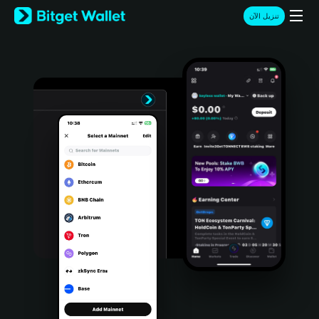
English
تنزيل الآن
日本語
Tiếng Việt
Русский
Español (Latinoamérica)
Türkçe
Italiano
Français
Deutsch
简体中文
繁體中文
Português (Portugal)
Bahasa Indonesia
ภาษาไทย
हिन्दी
বাংলা
Español
Português (Brasil)
Español (Argentina)