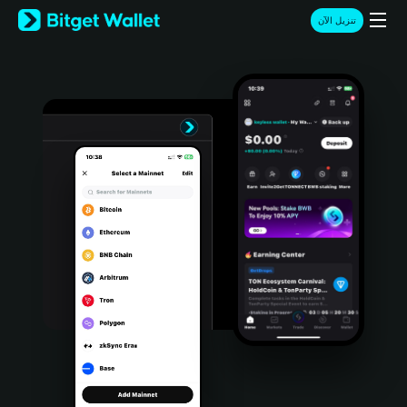
English
تنزيل الآن
日本語
Tiếng Việt
Русский
Español (Latinoamérica)
Türkçe
Italiano
Français
Deutsch
简体中文
繁體中文
Português (Portugal)
Bahasa Indonesia
ภาษาไทย
हिन्दी
বাংলা
Español
Português (Brasil)
Español (Argentina)