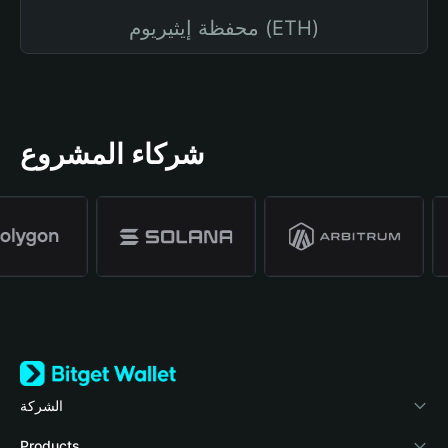
محفظة إيثيريوم (ETH)
شركاء المشروع
الشركة
نبذة عن محفظة Bitget
Products