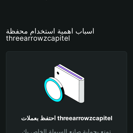
أسباب أهمية استخدام محفظة 
threearrowzcapitel
احتفظ بعملات threearrowzcapitel
تمتع بحماية صانع السيولة الخاص بك