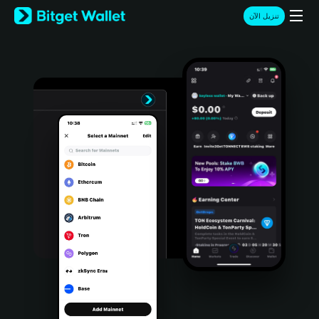
English
تنزيل الآن
日本語
Tiếng Việt
Русский
Español (Latinoamérica)
Türkçe
Italiano
Français
Deutsch
简体中文
繁體中文
Português (Portugal)
Bahasa Indonesia
ภาษาไทย
हिन्दी
বাংলা
Español
Português (Brasil)
Español (Argentina)