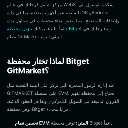
مركز شامل لرحلتك في عالم Web3. يمكنك الوصول إلى
المنصة عبر أجهزة متعددة، بما في ذلك iOS وAndroid
وإضافات المتصفح، مما يضمن بقاء محفظتك في متناول يدك
وبدء رحلتك في
تنزيل محفظة Bitget
دائماً. للبدء، يمكنك
نظام GitMarket البيئي اليوم.
لماذا تختار محفظة Bitget
GitMarket؟
عند إدارة الرموز المميزة التي تركز على البنية التحتية مثل
GITMARKET على سلسلة EVM، تحتاج إلى محفظة تفهم
الفروق الدقيقة في التمويل اللامركزي وتفاعل العقود الذكية.
توفر محفظة Bitget مزايا محددة:
تحسين نظام EVM البيئي:
توفر محفظة Bitget دعماً