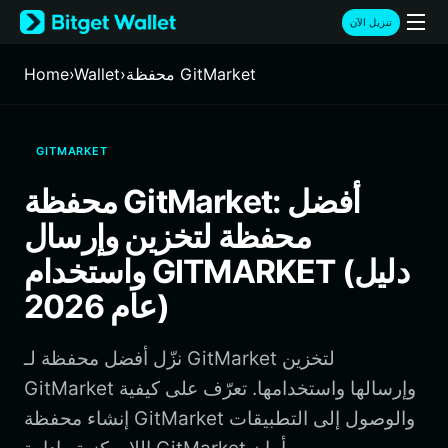
English
تنزيل الآن
日本語
Tiếng Việt
محفظة GitMarket
›
Wallet
›
Home
Русский
Español (Latinoamérica)
Türkçe
GITMARKET
Italiano
Français
محفظة GitMarket: أفضل
Deutsch
محفظة لتخزين وإرسال
简体中文
繁體中文
واستخدام GITMARKET (دليل
Português (Portugal)
عام 2026)
Bahasa Indonesia
ภาษาไทย
हिन्दी
نزّل أفضل محفظة لـ GitMarket لتخزين
বাংলা
GitMarket وإرسالها واستخدامها. تعرّف على كيفية
Español
إنشاء محفظة GitMarket والوصول إلى التطبيقات
Português (Brasil)
Español (Argentina)