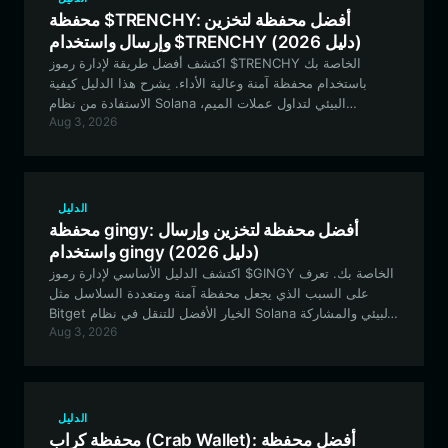
محفظة $TRENCHY: أفضل محفظة لتخزين
وإرسال واستخدام $TRENCHY (دليل 2026)
اكتشف أفضل طريقة لإدارة رموز $TRENCHY الخاصة بك
باستخدام محفظة آمنة وعالية الأداء. يشرح هذا الدليل كيفية
الاستفادة من نظام Solana البيئي لتداول عملات الميم،
Aug 3, 2026
والمشاركة المجتمعية، وتأمين الأصول على المدى الطويل
باستخدام محفظة Bitget.
الدليل
محفظة gingy: أفضل محفظة لتخزين وإرسال
واستخدام gingy (دليل 2026)
اكتشف الدليل الأساسي لإدارة رموز $GINGY الخاصة بك. تعرف
على السبب الذي يجعل محفظة آمنة ومتعددة السلاسل مثل
Bitget الخيار الأفضل للتنقل في نظام Solana البيئي والمشاركة
Aug 3, 2026
في سردية 'GINGY ضد الذكاء الاصطناعي' التي يقودها المجتمع.
الدليل
محفظة كراب (Crab Wallet): أفضل محفظة