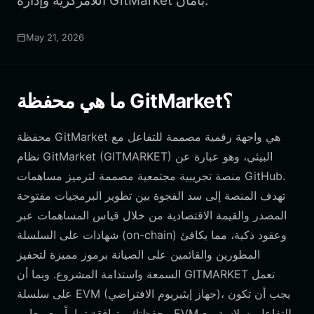
اللامركزية وإدارة GitMarket بأمان.
May 21, 2026
ما هي محفظة GitMarket؟
محفظة GitMarket هي واجهة رقمية مصممة للتفاعل مع
نظام GitMarket (GITMARKET) البيئي، وهو عبارة عن
منصة تجريبية مجتمعية مصممة لترميز مساهمات GitHub.
تهدف المنصة إلى سد الفجوة بين تطوير البرمجيات مفتوحة
المصدر والقيمة الاقتصادية من خلال قياس المساهمات عبر
شهادات على السلسلة (on-chain) وعقود ذكية، مما يكافئ
المطورين والقائمين على الصيانة برموز مميزة لتحفيز
السمعة واستدامة المشروع. وبما أن GITMARKET تعمل
على سلسلة EVM (جهاز إيثيريوم الافتراضي)، يجب أن تكون
محفظتك متوافقة تماماً مع معايير EVM للتفاعل بسلاسة مع