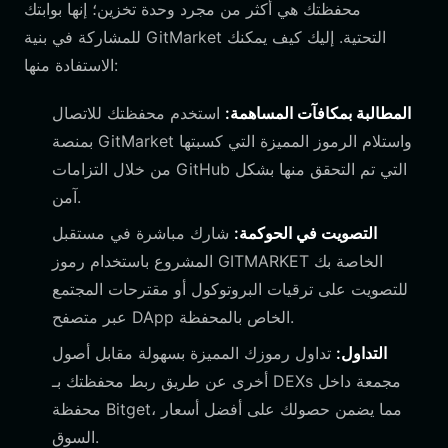
محفظتك هي أكثر من مجرد وحدة تخزين؛ إنها بوابتك
للمشاركة في بنية GitMarket التحتية. إليك كيف يمكنك
الاستفادة منها:
المطالبة بمكافآت المساهمة:
استخدم محفظتك للاتصال
بمنصة GitMarket واستلام الرموز المميزة التي كسبتها
من خلال التزامات GitHub التي تم التحقق منها بشكل
آمن.
التصويت في الحوكمة:
شارك مباشرة في مستقبل
المشروع باستخدام رموز GITMARKET الخاصة بك
للتصويت على ترقيات البروتوكول أو مقترحات المجتمع
عبر متصفح DApp الخاص بالمحفظة.
التداول:
تداول رموزك المميزة بسهولة مقابل أصول
أخرى عن طريق ربط محفظتك بـ DEXs مجمعة داخل
محفظة Bitget، مما يضمن حصولك على أفضل أسعار
السوق.