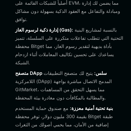
أصلياً للشبكات القائمة على EVM، مما يضمن لك إدارة
ومبادلة والتفاعل مع العقود الذكية بسهولة دون مشاكل
توافق.
بالنسبة لمشاريع البنية
إدارة ذكية لرسوم الغاز (Gas):
التحتية التي تتطلب تفاعلات متكررة على السلسلة، تتميز
محفظة Bitget بأداة بديهية لتقدير رسوم الغاز، مما
يساعدك على تحسين تكاليف المعاملات أثناء ازدحام
الشبكة.
متصفح DApp سلس:
يتيح لك متصفح التطبيقات
اللامركزية (DApp) المدمج الاتصال مباشرة بواجهة
GitMarket، مما يسهل التحقق من المساهمات
والمطالبة بالمكافآت دون مغادرة بيئة المحفظة.
بنية تحتية أمنية معززة:
مع صندوق حماية المستخدم
بقيمة 300 مليون دولار، توفر محفظة Bitget طبقة
إضافية من الأمان، مما يحمي أصولك من الثغرات