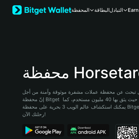
English
Earn
التبادل
البطاقة
المحفظة
日本語
Tiếng Việt
Русский
Español (Latinoamérica)
Türkçe
Italiano
Français
Deutsch
فظة Horsetard
简体中文
繁體中文
Português (Portugal)
تبحث عن محفظة عملات مشفرة موثوقة وآمنة من أجل Horsetard؟ 
Bahasa Indonesia
إنّ محفظة Bitget خيارك الأفضل. حيث يثق بها 40 مليون مستخدم، كما 
ภาษาไทย
يمكنك استكشاف عالم الويب 3 بحرية على محفظة Bitget Wallet. ابدأ 
हिन्दी
رحلتك الآن!
বাংলা
Español
Português (Brasil)
Español (Argentina)