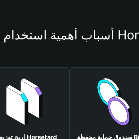
فظة Horsetard
صندوق حماية محفظة Bitget
اربح توزيعات tard