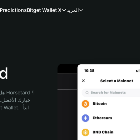
المزيد
Bitget Wallet X
Predictions
مح
هل 