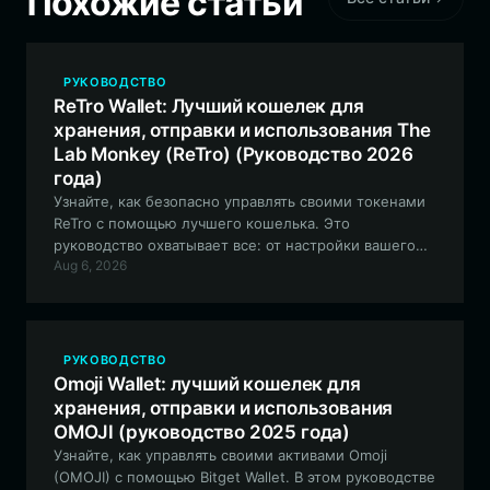
Похожие статьи
РУКОВОДСТВО
ReTro Wallet: Лучший кошелек для
хранения, отправки и использования The
Lab Monkey (ReTro) (Руководство 2026
года)
Узнайте, как безопасно управлять своими токенами
ReTro с помощью лучшего кошелька. Это
руководство охватывает все: от настройки вашего
Aug 6, 2026
EVM-совместимого кошелька до навигации по
уникальным функциям экосистемы ReTro с помощью
Bitget Wallet.
РУКОВОДСТВО
Omoji Wallet: лучший кошелек для
хранения, отправки и использования
OMOJI (руководство 2025 года)
Узнайте, как управлять своими активами Omoji
(OMOJI) с помощью Bitget Wallet. В этом руководстве