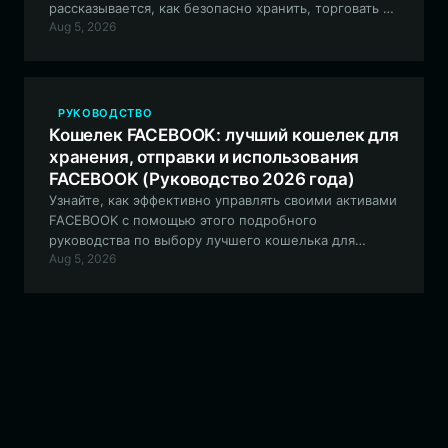
рассказывается, как безопасно хранить, торговать и
Aug 5, 2026
взаимодействовать с сообществом Omoji на базе
Solana, используя один из самых универсальных
децентрализованных кошельков в индустрии.
РУКОВОДСТВО
Кошелек FACEBOOK: лучший кошелек для
хранения, отправки и использования
FACEBOOK (Руководство 2026 года)
Узнайте, как эффективно управлять своими активами
FACEBOOK с помощью этого подробного
руководства по выбору лучшего кошелька для
Aug 5, 2026
токена, уделяя особое внимание безопасности,
совместимости с EVM и вовлеченности сообщества.