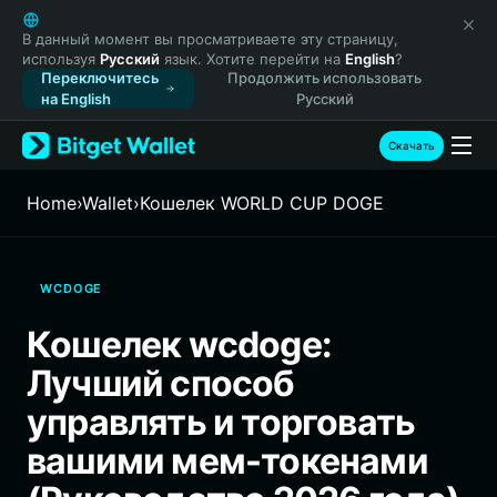
English
日本語
В данный момент вы просматриваете эту страницу,
используя
Русский
язык. Хотите перейти на
English
?
Tiếng Việt
Переключитесь
Продолжить использовать
Русский
на English
Русский
Español (Latinoamérica)
Türkçe
Скачать
Italiano
Français
Home
›
Wallet
›
Кошелек WORLD CUP DOGE
Deutsch
简体中文
繁體中文
WCDOGE
Português (Portugal)
Bahasa Indonesia
Кошелек wcdoge:
ภาษาไทย
Лучший способ
हिन्दी
বাংলা
управлять и торговать
Español
вашими мем-токенами
Português (Brasil)
Español (Argentina)